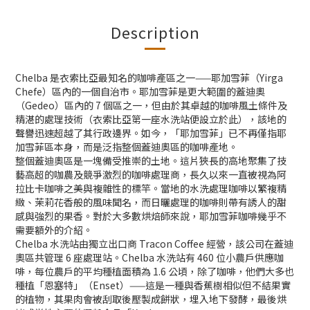
Description
Chelba 是衣索比亞最知名的咖啡產區之一——耶加雪菲（Yirga
Chefe）區內的一個自治市。耶加雪菲是更大範圍的蓋迪奧
（Gedeo）區內的 7 個區之一，但由於其卓越的咖啡風土條件及
精湛的處理技術（衣索比亞第一座水洗站便設立於此），該地的
聲譽迅速超越了其行政邊界。如今，「耶加雪菲」已不再僅指耶
加雪菲區本身，而是泛指整個蓋迪奧區的咖啡產地。
整個蓋迪奧區是一塊備受推崇的土地。這片狹長的高地聚集了技
藝高超的咖農及競爭激烈的咖啡處理商，長久以來一直被視為阿
拉比卡咖啡之美與複雜性的標竿。當地的水洗處理咖啡以繁複精
緻、茉莉花香般的風味聞名，而日曬處理的咖啡則帶有誘人的甜
感與強烈的果香。對於大多數烘焙師來說，耶加雪菲咖啡幾乎不
需要額外的介紹。
Chelba 水洗站由獨立出口商 Tracon Coffee 經營，該公司在蓋迪
奧區共管理 6 座處理站。Chelba 水洗站有 460 位小農戶供應咖
啡，每位農戶的平均種植面積為 1.6 公頃，除了咖啡，他們大多也
種植「恩塞特」（Enset）——這是一種與香蕉樹相似但不結果實
的植物，其果肉會被刮取後壓製成餅狀，埋入地下發酵，最後烘