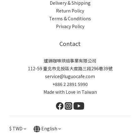
Delivery & Shipping
Return Policy
Terms & Conditions
Privacy Policy
Contact
爐鍋咖啡烘焙事業有限公司
112-59 臺北市北投區大度路三段296巷39號
service@luguocafe.com
+886 2 2891 5990
Made with Love in Taiwan
$
TWD
English