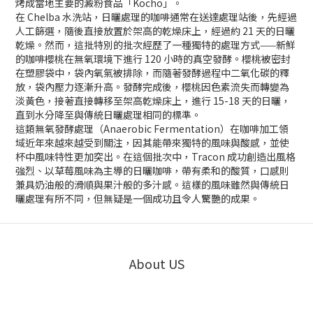
烤成當地主要的澱粉食品「Kocho」。
在 Chelba 水洗站，日曬處理的咖啡通常在送達處理站後，先經過
人工篩選，隨後直接放置於架高的乾燥床上，經過約 21 天的日曬
乾燥。然而，這批特別的批次經歷了一種獨特的處理方式——新鮮
的咖啡櫻桃在無氧環境下進行 120 小時的真空發酵。櫻桃被密封
在塑膠袋中，袋內氧氣被排除，而隨著發酵過程中二氧化碳的釋
放，袋內壓力逐漸升高。發酵完成後，櫻桃因色素流失而轉變為
淡黃色，接著直接轉移至架高乾燥床上，進行 15-18 天的日曬，
直到水分降至與傳統日曬處理相同的標準。
這類無氧發酵處理（Anaerobic Fermentation）在咖啡加工領
域近年來越來越受到關注，因其能帶來獨特的風味與酸感，並使
杯中風味特性更加突出。在這個批次中，Tracon 成功創造出風格
強烈、以草莓風味為主導的日曬咖啡，帶有柔和的酸質，口感則
兼具奶油般的滑順與果汁般的多汁感。這樣的風味雖然與傳統日
曬處理有所不同，但無疑是一個成功且令人驚艷的成果。
About US