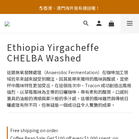
🚚台灣國內便利商店店到店免運優惠，宅配到家滿千免運！
🌎香港、澳門海外皆有運送喔！
咖啡豆滿千折百優惠開跑！
🚚台灣國內便利商店店到店免運優惠，宅配到家滿千免運！
Ethiopia Yirgacheffe
CHELBA Washed
這類無氧發酵處理（Anaerobic Fermentation）在咖啡加工領
域近年來越來越受到關注，因其能帶來獨特的風味與酸感，並使
杯中風味特性更加突出。在這個批次中，Tracon 成功創造出風格
強烈、以草莓風味為主導的日曬咖啡，帶有柔和的酸質，口感則
兼具奶油般的滑順與果汁般的多汁感。這樣的風味雖然與傳統日
曬處理有所不同，但無疑是一個成功且令人驚艷的成果。
Free shipping on order
Coffee Bean Sale: Get $100 off every $1,000 spent. on