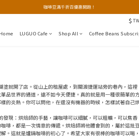
🚚台灣國內便利商店店到店免運優惠，宅配到家滿千免運！
咖啡豆滿千折百優惠開跑！
$
T
🚚台灣國內便利商店店到店免運優惠，宅配到家滿千免運！
Home
LUGUO Cafe
Shop All
Coffee Beans Subscri
塗就開了店。從山上的租屋處，到關渡捷運站旁的巷內，這裡，
往單品世界的通道，遠不如今天便捷。真的就是用一種很簡單的
那樣的炎熱。你可以問他，在還沒有機器的時候，怎樣試著自己
的發現：烘焙師的手藝，讓咖啡可以細膩，可以粗曠，可以焦香
的咖啡，都是一次情意的傳遞。烘焙師將他體會到的，屬於這批
理解。這就是爐鍋咖啡的初心了。希望大家有很棒的咖啡可以喝