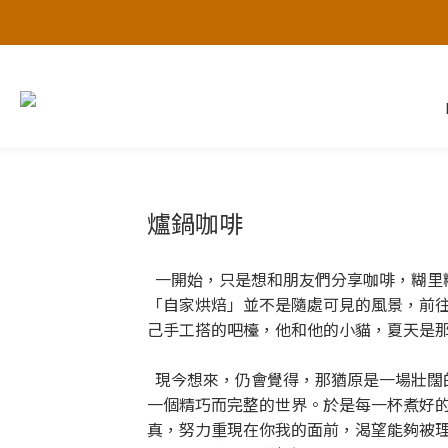
爐鍋咖啡
一開始，只是想和朋友們分享咖啡，糊里糊
「自家烘焙」並不是隨處可見的風景，前
己手工搭的吧檯，他和他的小貓，夏天是
現今想來，仍會覺得，那猶原是一場壯闊
一個精巧而完整的世界。於是每一杯煮好
真，努力重現在你我的面前，渴望能夠被