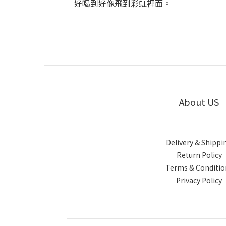
好喝到好像飛到彩虹裡面。
About US
Delivery & Shippi
Return Policy
Terms & Conditio
Privacy Policy