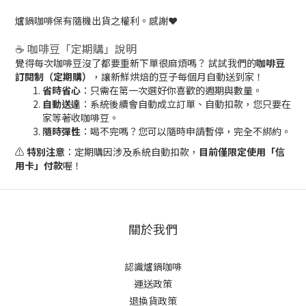
爐鍋咖啡保有隨機出貨之權利。感謝❤️
☕️ 咖啡豆「定期購」說明
覺得每次咖啡豆沒了都要重新下單很麻煩嗎？ 試試我們的
咖啡豆
訂閱制（定期購）
，讓新鮮烘焙的豆子每個月自動送到家！
省時省心
：只需在第一次選好你喜歡的週期與數量。
自動送達
：系統後續會自動成立訂單、自動扣款，您只要在
家等著收咖啡豆。
隨時彈性
：喝不完嗎？您可以隨時申請暫停，完全不綁約。
⚠️
特別注意
：定期購因涉及系統自動扣款，
目前僅限定使用「信
用卡」付款
喔！
關於我們
認識爐鍋咖啡
運送政策
退換貨政策