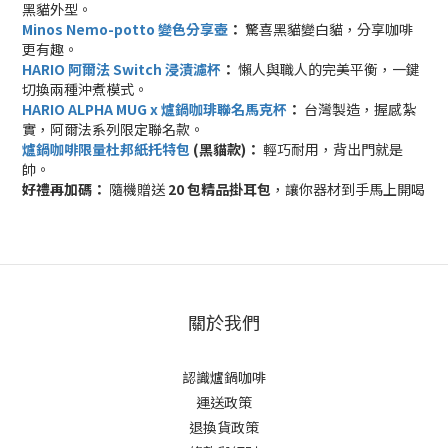
黑貓外型。
Minos Nemo-potto 變色分享壺
：
驚喜黑貓變白貓，分享咖啡
更有趣。
HARIO 阿爾法 Switch 浸漬濾杯
：
懶人與職人的完美平衡，一鍵
切換兩種沖煮模式。
HARIO ALPHA MUG x 爐鍋咖琲聯名馬克杯
：
台灣製造，握感紮
實，阿爾法系列限定聯名款。
爐鍋咖啡限量杜邦紙托特包
(黑貓款)：
輕巧耐用，背出門就是
帥。
好禮再加碼：
隨機贈送
20 包精品掛耳包
，讓你器材到手馬上開喝
關於我們
認識爐鍋咖啡
運送政策
退換貨政策