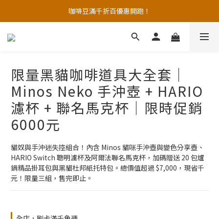
🚚台灣國內便利商店店到店免運優惠，宅配到家滿千免運！
咖啡豆滿千折百優惠開跑！
🚚台灣國內便利商店店到店免運優惠，宅配到家滿千免運！
限量黑貓咖啡道具大全套｜
Minos Neko 手沖壺 + HARIO
濾杯 + 聯名馬克杯｜限時促銷
6000元
貓奴與手沖迷失控組合！內含 Minos 貓咪手沖壺與變色分享壺、
HARIO Switch 聰明濾杯及阿爾法聯名馬克杯，加碼贈送 20 包爐
鍋精品掛耳包與黑貓杜邦紙托特包。總價值超過 $7,000，現省千
元！限量三組，售完即止。
全店，刷卡滿千免運