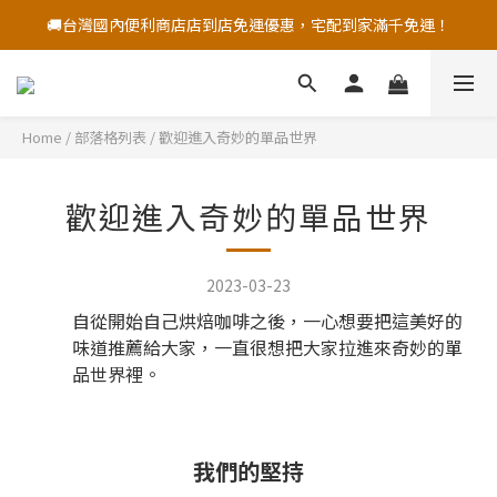
🚚台灣國內便利商店店到店免運優惠，宅配到家滿千免運！
🚚台灣國內便利商店店到店免運優惠，宅配到家滿千免運！
🌎香港、澳門海外皆有運送喔！
咖啡豆滿千折百優惠開跑！
Home
/
部落格列表
/
歡迎進入奇妙的單品世界
🚚台灣國內便利商店店到店免運優惠，宅配到家滿千免運！
歡迎進入奇妙的單品世界
2023-03-23
自從開始自己烘焙咖啡之後，一心想要把這美好的
味道推薦給大家，一直很想把大家拉進來奇妙的單
品世界裡。
我們的堅持